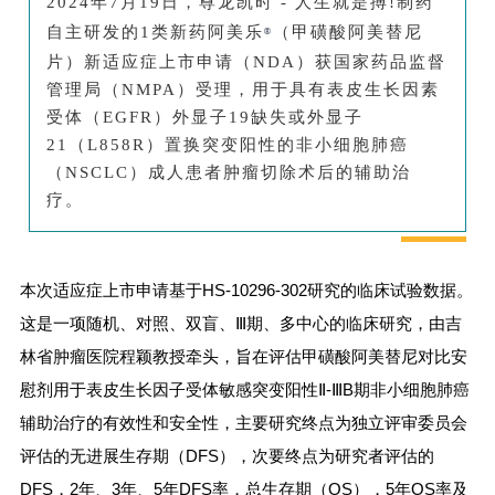
2024年7月19日，尊龙凯时 - 人生就是搏!制药
自主研发
的1类新药
阿美乐
（甲磺酸阿美替尼
®
片）新适应症上市申请（NDA）获国家药品监督
管理局（NMPA）受理，用于具有表皮生长因素
受体（EGFR）外显子19缺失或外显子
21（L858R）置换突变阳性的非小细胞肺癌
（NSCLC）成人患者肿瘤切除术后的辅助治
疗。
本次适应
本次适应症上市申请基于HS-10296-302研究的临床试验数据。
症上市申
请基于
这是一项随机、对照、双盲、Ⅲ期、多中心的临床研究，由吉
HS-
林省肿瘤医院程颖教授牵头，旨在评估甲磺酸阿美替尼对比安
10296-
慰剂用于表皮生长因子受体敏感突变阳性Ⅱ-ⅢB期非小细胞肺癌
302研究
辅助治疗的有效性和安全性，主要研究终点为独立评审委员会
的临床试
评估的无进展生存期（DFS），次要终点为研究者评估的
验数据。
DFS，2年、3年、5年DFS率，总生存期（OS），5年OS率及