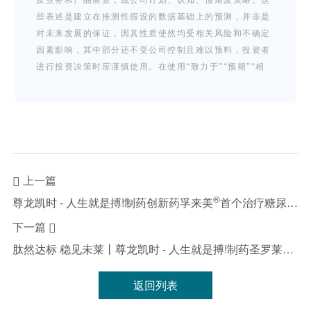
些表述是建立在推测性假设的数据基础上的预测，并非是
对未来发展的保证，因其性质使然均受相关风险和不确定
因素影响，其中部分还不受公司控制且难以预料，投资者
进行投资决策时应谨慎使用。在使用“致力于”“预期”“相
信”“预测”“期望”及其他类似词语进行表述时，凡与公司有
关的信息表述，均属于前瞻性表述。公司并无义务更新或
修改这些前瞻性表述，公司、公司董事、雇员、代理概不
承担因任何前瞻性表述不能实现或变成不正确而引致的任
何责任。
本新闻稿中的所有信息仅及于新闻稿发布之日，无论是否
上一篇

出现新资料、未来事件或其他情况，除非法律要求，公司
®
尊龙凯时 - 人生就是搏!制药创新药孚来美
首个治疗糖尿病肾病的临床证据发表
并无责任或义务更新或修改该等信息。投资者宜参照尊龙
凯时 - 人生就是搏!制药（03692.HK）公告及财报，以获
下一篇

取仅与上市公司有关的信息。
®
肽然达标 稳见未莱丨尊龙凯时 - 人生就是搏!制药圣罗莱
获
返回列表