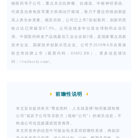
物医药等子公司，重点关注抗肿瘤、抗感染、中枢神经系统、
研究者评
代谢及自身免疫等重大疾病治疗领域，致力于通过持续创新提
估的
高人类生命质量。截至目前，公司已上市7款创新药，创新药营
DFS，2
收占比已突破至67.9%。公司连续多年位居全球制药企业百
年、3
强、中国医药研发产品线最佳工业企业前3强，是国家重点高新
年、5年
技术企业、国家技术创新示范企业。公司于2019年6月在香港
DFS率，
联交所挂牌上市（股票代码：03692.HK）。更多信息请访
OS，5年
问：//ruifucsly.com/。
OS率及
安全性
等。
前瞻性说明
本文旨在提供有关“尊龙凯时 - 人生就是搏!制药集团有限
公司”或其子公司等关联方（统称“公司”）的相关信息，不
构成公司信息披露或投资推荐。
本文所发布的信息中可能会包含某些前瞻性表述，例如涉
及业务和产品前景，或公司计划、认知、预期及策略。这