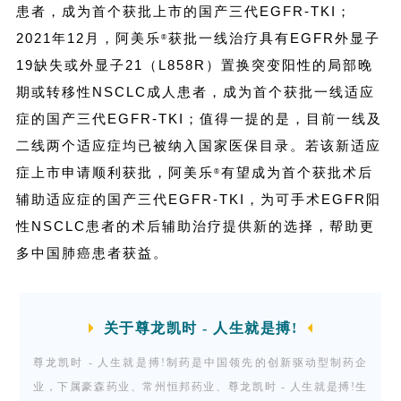
表皮生长
患者，成为首个获批上市的国产三代EGFR-TKI；
因子受体
2021年12月，阿美乐
获批一线治疗具有EGFR外显子
®
敏感突变
19缺失或外显子21（L858R）置换突变阳性的局部晚
阳性II-
期或转移性NSCLC成人患者，成为首个获批一线适应
IIIB期非
症的国产三代EGFR-TKI；值得一提的是，目前一线及
小细胞肺
二线两个适应症均已被纳入国家医保目录。若该新适应
癌辅助治
症上市申请顺利获批，阿美乐
有望成为首个获批术后
®
疗的有效
辅助适应症的国产三代EGFR-TKI，为可手术EGFR阳
性和安全
性NSCLC患者的术后辅助治疗提供新的选择，帮助更
性，，主
多中国肺癌患者获益。
要研究终
点为独立
评审委员
关于尊龙凯时 - 人生就是搏!
会评估的
尊龙凯时 - 人生就是搏!制药是中国领先的创新驱动型制药企
DFS，次
业，下属豪森药业、常州恒邦药业、尊龙凯时 - 人生就是搏!生
要终点为