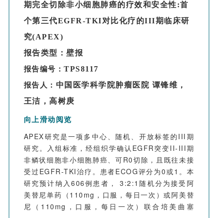
手臂或肩部疼痛及其他部位疼痛均显著改善(P＜
期完全切除非小细胞肺癌的疗效和安全性:首
0.05)。
个第三代EGFR-TKI对比化疗的III期临床研
该研究证实接受阿美替尼一线治疗的晚期非小细胞
肺癌患者总体健康状况、功能状态和主要症状较基
究(APEX)
线明显改善。研究中的ORR和DCR与AENEAS试
报告类型：壁报
验中具有可比性。
TPS8117
报告编号：
中国医学科学院肿瘤医院 谭锋维，
报告人：
王洁，高树庚
向上滑动阅览
APEX研究是一项多中心、随机、开放标签的III期
研究。入组标准，经组织学确认EGFR突变II-III期
非鳞状细胞非小细胞肺癌、可R0切除，且既往未接
受过EGFR-TKI治疗。患者ECOG评分为0或1。本
研究预计纳入606例患者， 3:2:1随机分为接受阿
美替尼单药（110mg，口服，每日一次）或阿美替
尼（110mg，口服，每日一次）联合培美曲塞
2
2