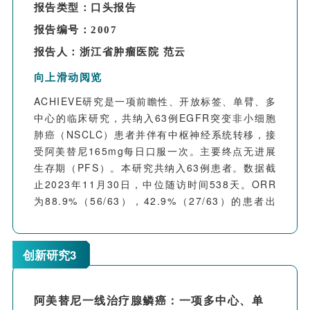
17.4%，中位无进展生存期（PFS）未达到；
报告类型：口头报告
8mg/kg组的中位PFS为4.0个月。队列2共计入组
报告编号：
2007
20例其他骨与软组织肉瘤患者，既往中位治疗线数
为3线，其中18例患者（90%）存在肺转移；20例
报告人：
浙江省肿瘤医院 范云
其他骨与软组织肉瘤患者均为疗效可评估患者，
向上滑动阅览
ORR为25%，中位PFS为7.1个月。安全性上，常
见≥3级的不良事件（发生率≧10%）为中性粒细胞
ACHIEVE研究是一项前瞻性、开放标签、单臂、多
计数降低、白细胞计数降低、淋巴细胞计数降低、
中心的临床研究，共纳入63例EGFR突变非小细胞
血小板计数降低和贫血。
肺癌（NSCLC）患者并伴有中枢神经系统转移，接
【研究结论】
受阿美替尼165mg每日口服一次。主要终点无进展
II期小样本的初步数据显示，HS-20093在既往充
生存期（PFS）。
本研究共纳入63例患者。
数据截
分治疗的复发或难治性骨与软组织肉瘤患者中表现
止2023年11月30日，中位随访时间538天。
ORR
出了较强的抗肿瘤活性，优于临床现有标准治疗历
为88.9%（56/63），42.9%（27/63）的患者出
史数据，且安全耐受性良好。临床研究数据支持
现进展，中位PFS为17.71个月（95%Cl: 11.96-
HS-20093在骨与软组织肉瘤上的后续开发。
NE）。
此外， 88.9%（56/63）的颅内病灶显著
缓解，21例（33.3%）达到完全缓解（CR），35
创新研究3
例（55.6%）达到部分缓解（PR）。
研究表明，阿美替尼作为EGFR突变NSCLC伴有中
枢神经系统转移的一线治疗显示出良好的疗效，并
阿美替尼一线治疗腺鳞癌：一项多中心、单