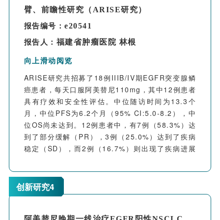
保持了可耐受的安全性。
臂、前瞻性研究（ARISE研究）
e20541
报告编号：
福建省肿瘤医院 林根
报告人：
向上滑动阅览
ARISE
研究共招募了18例IIIB/IV期EGFR突变腺鳞
癌患者，每天口服阿美替尼110mg，其中12例患者
具有疗效和安全性评估。中位随访时间为13.3个
月，中位PFS为6.2个月（95% CI:5.0-8.2），中
位OS尚未达到。12例患者中，有7例（58.3%）达
到了部分缓解（PR），3例（25.0%）达到了疾病
稳定（SD），而2例（16.7%）则出现了疾病进展
（PD）。ORR和DCR分别为58.3%（95% CI：
62.6%-74.6%）和83.3%（95% CI：
89.6%-96.2%）。9例患者（75%）经历了至少一
创新研究4
种治疗相关不良事件（TRAEs）。最常见的
TRAEs是贫血（27.3%）和转氨酶升高
（18.2%）。未发生治疗相关死亡。
阿美替尼晚期一线治疗EGFR阳性NSCLC