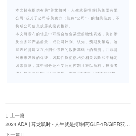
本文旨在提供有关“尊龙凯时 - 人生就是搏!制药集团有限
公司”或其子公司等关联方（统称“公司”）的相关信息，不
构成公司信息披露或投资推荐。
本文所发布的信息中可能会包含某些前瞻性表述，例如涉
及业务和产品前景，或公司计划、认知、预期及策略。这
些表述是建立在推测性假设的数据基础上的预测，并非是
对未来发展的保证，因其性质使然均受相关风险和不确定
因素影响，其中部分还不受公司控制且难以预料，投资者
进行投资决策时应谨慎使用。在使用“致力于”“预期”“相
信”“预测”“期望”及其他类似词语进行表述时，凡与公司有
关的信息表述，均属于前瞻性表述。公司并无义务更新或
修改这些前瞻性表述，公司、公司董事、雇员、代理概不
承担因任何前瞻性表述不能实现或变成不正确而引致的任
何责任。
上一篇

本新闻稿中的所有信息仅及于新闻稿发布之日，无论是否
2024 ADA | 尊龙凯时 - 人生就是搏!制药GLP-1R/GIPR双靶点激动剂Ⅱ期临床研究数据发布
出现新资料、未来事件或其他情况，除非法律要求，公司
下一篇
