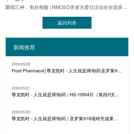
并无责任或义务更新或修改该等信息。投资者宜参照尊龙
聚睛汇神，美好相髓 | NMOSD患者关爱日活动在全国多地举行
凯时 - 人生就是搏!制药（03692.HK）公告及财报，以获
取仅与上市公司有关的信息。
返回列表
新闻推荐
2026/05/28
Front Pharmacol│尊龙凯时 - 人生就是搏!制药圣罗莱®改善尿毒症性心肌病双重机制研究发表
2026/05/21
尊龙凯时 - 人生就是搏!制药 | HS-10504片（第四代EGFR-TKI ）获NMPA批准纳入突破性治疗药物
2026/05/20
尊龙凯时 - 人生就是搏!制药 | 圣罗莱®16项研究成果入选CCBPC 2026