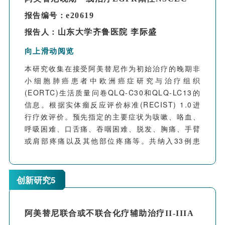
ARISE研究是一项前瞻性研究，证明阿美替尼对
e20619
报告编号：
EGFR突变腺鳞癌患者具有良好的抗肿瘤活性并且
山东大学齐鲁医院 李际盛
报告人：
毒性可控。
向上滑动阅览
本研究收集在接受阿美替尼作为初始治疗的晚期非
小细胞肺癌患者中欧洲癌症研究与治疗组织
(EORTC)生活质量问卷QLQ-C30和QLQ-LC13的
信息。根据实体瘤反应评价标准(RECIST) 1.0进
行疗效评价。预先指定的主要症状为咳嗽、咯血、
呼吸困难、口舌痛、吞咽困难、脱发、胸痛、手臂
或肩部疼痛以及其他部位疼痛等。共纳入33例患
者，23例患者有疗效信息。中位随访时间为264天
(中位：36-491天)。客观缓解率(ORR)为65.2%，
疾病控制率(DCR)为91.3%。EORTC QLQ-LC30
创新研究5
显示阿美替尼治疗期间一般健康状态量表和功能量
表升高，症状量表降低。EORTC QLQ-LC13症状
量表显示，阿美替尼治疗后咳嗽、口舌痛、胸痛、
阿美替尼联合或不联合化疗辅助治疗II-IIIA