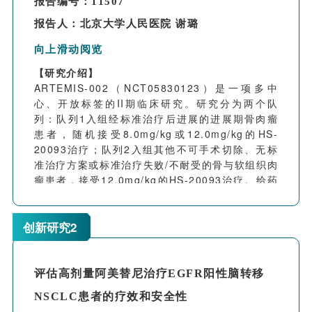
报告编号：11507
报告人：北京大学人民医院 谢璐
向上滑动阅览
【研究介绍】
ARTEMIS-002（NCT05830123）是一项多中
心、开放标签的II期临床研究。研究分为两个队
列：队列1入组经标准治疗后进展的进展期骨肉瘤
患者，随机接受8.0mg/kg或12.0mg/kg的HS-
20093治疗；队列2入组其他不可手术切除、无标
准治疗方案或标准治疗失败/不耐受的骨与软组织肉
瘤患者，接受12.0mg/kg的HS-20093治疗。给药
方案为静脉注射，每3周1次（Q3W）。研究的主要
终点是研究者根据RECIST 1.1评估的客观缓解率
（ORR）。
创新研究2
【研究结果】
截至2024年3月20日，队列1共计入组42例骨肉瘤
患者，既往中位治疗线数为3线，其中35例患者
评估高剂量阿美替尼治疗EGFR阳性脑转移
（83.3%）存在肺转移；有38例患者至少进行一次
NSCLC患者的疗效和安全性
基线后的肿瘤评估，12.0mg/kg组的ORR为