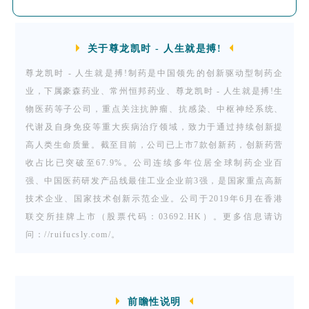
（500mg/m
，静脉注射）和顺铂（75 mg/m
，
2
静脉注射）或培美曲塞（500mg/m
，静脉注射）
2
联合顺铂（75 mg/m
，静脉注射）。首例患者于
关于尊龙凯时 - 人生就是搏!
2021年8月2日入组。主要研究终点是无疾病生存
尊龙凯时 - 人生就是搏!制药是中国领先的创新驱动型制药企
期（DFS），次要终点包括2、3、4、5年DFS
率、5年总生存期（OS）、OS、安全性和生活质
业，下属豪森药业、常州恒邦药业、尊龙凯时 - 人生就是搏!生
量。不良反应按照CTCAE v.4.0标准进行分级。
物医药等子公司，重点关注抗肿瘤、抗感染、中枢神经系统、
代谢及自身免疫等重大疾病治疗领域，致力于通过持续创新提
高人类生命质量。截至目前，公司已上市7款创新药，创新药营
收占比已突破至67.9%。公司连续多年位居全球制药企业百
强、中国医药研发产品线最佳工业企业前3强，是国家重点高新
技术企业、国家技术创新示范企业。公司于2019年6月在香港
联交所挂牌上市（股票代码：03692.HK）。更多信息请访
问：//ruifucsly.com/。
前瞻性说明