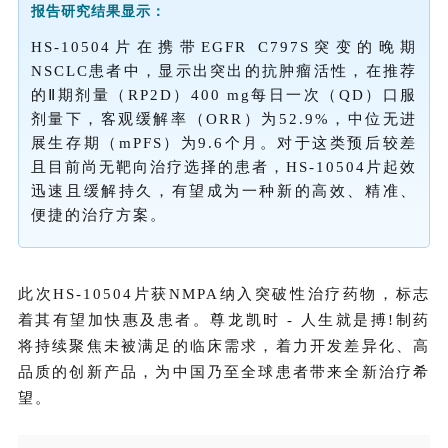
报告研究结果显示：
HS-10504
片
在携带EGFR C797S突变的晚期
NSCLC患者中，显示出突出的抗肿瘤活性，在推荐
的Ⅱ期剂量（RP2D）400 mg每日一次（QD）口服
剂量下，客观缓解率（ORR）为52.9%，中位无进
展生存期（mPFS）为9.6个月。对于这类预后较差
且目前尚无靶向治疗选择的患者，HS-10504片起效
迅速且缓解持久，有望成为一种新的
高效、精准、
便捷的
治疗方案。
此次HS-10504
片
获NMPA纳入突破性治疗药物，标志
着其有望加快惠及患者。尊龙凯时 - 人生就是搏!制药
将持续聚焦未被满足的临床需求，着力开发差异化、高
品质的创新产品，为中国乃至全球患者带来全新治疗希
望。