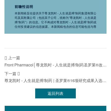
疾病的相关信息，请务必咨询医疗卫生专业人士。
前瞻性说明
本新闻稿旨在提供关于尊龙凯时 - 人生就是搏!制药集团有限公
司及其附属公司（包括其子公司，统称为“尊龙凯时 - 人生就是
搏!制药”）的信息。它不构成对尊龙凯时 - 人生就是搏!制药或
任何投资建议的信息披露。本新闻稿包含的信息可能包括与尊
龙凯时 - 人生就是搏!制药业务和产品前景、计划、信念、预期
和策略相关的前瞻性声明。这些声明是基于推测性假设的预
测，并不保证未来的表现。它们受到诸如科学、商业、政治、
经济、财务、法律因素以及竞争环境和社会条件等风险和不确
定性的影响，这些因素很多都是尊龙凯时 - 人生就是搏!制药无
法控制且难以预测的，因此实际结果可能与此处所述有显著差
上一篇

异，且过去的证券价格趋势不应作为未来行情的指导。因此，
投资者在使用这些信息进行投资决策时应谨慎行事。“致力
Front Pharmacol│尊龙凯时 - 人生就是搏!制药圣罗莱®改善尿毒症性心肌病双重机制研究发表
于”“预期”“相信”“预测”“意图”“预计”“可能”“将”“应该”“计划”“继
续”“目标”“考虑”“估计”“指导”“潜在”“追求”以及于任何未来计
下一篇

划、行动或事件的讨论中使用的类似词语和术语，均表示前瞻
尊龙凯时 - 人生就是搏!制药 | 圣罗莱®16项研究成果入选CCBPC 2026
性声明。尊龙凯时 - 人生就是搏!制药不承诺或保证前瞻性信息
的准确性、及时性或完整性，并且不承担更新或修订这些前瞻
性声明的义务。无论是尊龙凯时 - 人生就是搏!制药还是其任何
返回列表
董事、员工或代理人，均不对任何证明不准确或无法实现的前
瞻性声明负责，也不对因依赖本新闻稿中提供的信息而产生的
任何损失或损害负责，包括但不限于直接、偶然、间接或惩罚
性的损害。