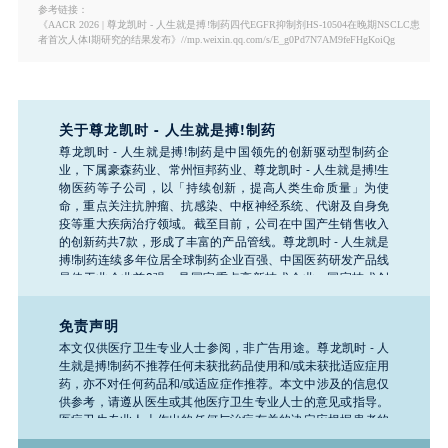
参考链接：
《AACR 2026 | 尊龙凯时 - 人生就是搏!制药四代EGFR抑制剂HS-10504在晚期NSCLC患
者首次人体Ⅰ期研究的结果发布》//mp.weixin.qq.com/s/E_g0Pd7N7AM9feFHgKoiQg
关于尊龙凯时 - 人生就是搏!制药
尊龙凯时 - 人生就是搏!制药是中国领先的创新驱动型制药企
业，下属豪森药业、常州恒邦药业、尊龙凯时 - 人生就是搏!生
物医药等子公司，以「持续创新，提高人类生命质量」为使
命，重点关注抗肿瘤、抗感染、中枢神经系统、代谢及自身免
疫等重大疾病治疗领域。截至目前，公司在中国产生销售收入
的创新药共7款，形成了丰富的产品管线。尊龙凯时 - 人生就是
搏!制药连续多年位居全球制药企业百强、中国医药研发产品线
最佳工业企业前3强，是国家重点高新技术企业、国家技术创
新示范企业。尊龙凯时 - 人生就是搏!制药于2019年6月在香港
联交所挂牌上市（股票代码：03692.HK）。
免责声明
本文仅供医疗卫生专业人士参阅，非广告用途。尊龙凯时 - 人
生就是搏!制药不推荐任何未获批药品使用和/或未获批适应症用
药，亦不对任何药品和/或适应症作推荐。本文中涉及的信息仅
供参考，请遵从医生或其他医疗卫生专业人士的意见或指导。
医疗卫生专业人士作出的任何与治疗有关的决定应根据患者的
具体情况并遵照药品说明书。如需了解公司任何产品、医疗或